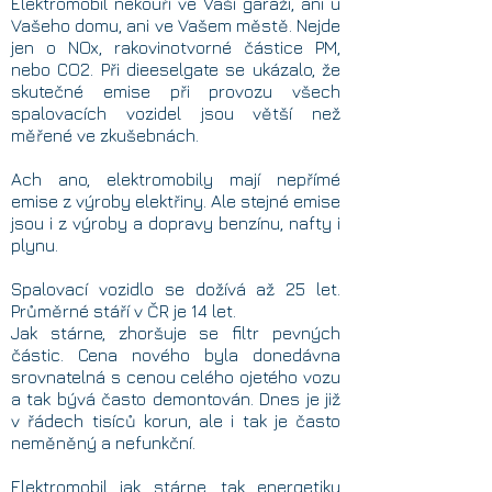
Elektromobil nekouří ve Vaší garáži, ani u
Vašeho domu, ani ve Vašem městě. Nejde
jen o NOx, rakovinotvorné částice PM,
nebo CO2. Při dieeselgate se ukázalo, že
skutečné emise při provozu všech
spalovacích vozidel jsou větší než
měřené ve zkušebnách.
Ach ano, elektromobily mají nepřímé
emise z výroby elektřiny. Ale stejné emise
jsou i z výroby a dopravy benzínu, nafty i
plynu.
Spalovací vozidlo se dožívá až 25 let.
Průměrné stáří v ČR je 14 let.
Jak stárne, zhoršuje se filtr pevných
částic. Cena nového byla donedávna
srovnatelná s cenou celého ojetého vozu
a tak bývá často demontován. Dnes je již
v řádech tisíců korun, ale i tak je často
neměněný a nefunkční.
Elektromobil jak stárne, tak energetiky